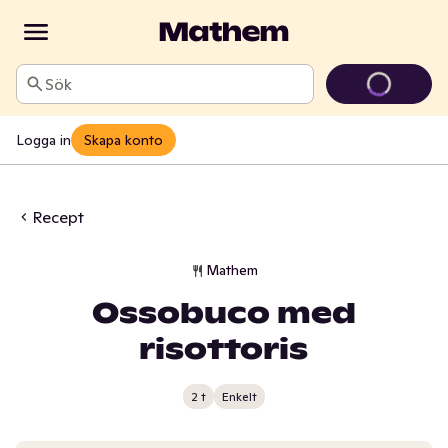
Sök
Logga in
Skapa konto
Recept
Mathem
Ossobuco med
risottoris
2 t
Enkelt