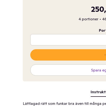
250,
4 portioner
•
46
Por
Spara e
Instrukt
Lättlagad rätt som funkar bra även till många p