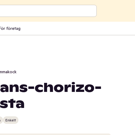
För företag
mmakock
rans-chorizo-
sta
n
Enkelt