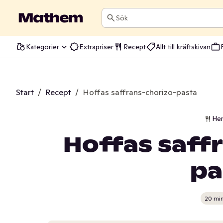
Sök
Kategorier
Extrapriser
Recept
Allt till kräftskivan
Start
/
Recept
/
Hoffas saffrans-chorizo-pasta
He
Hoffas saff
pa
20 mi