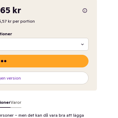
65 kr
,57 kr per portion
tioner
gen version
ioner
Varor
ersoner – men det kan då vara bra att lägga