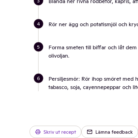
3
Blanda ner rivna rödbetor, kapris, ä
4
Rör ner ägg och potatismjöl och kry
5
Forma smeten till biffar och låt dem 
olivoljan.
6
Persiljesmör: Rör ihop smöret med h
tabasco, soja, cayennepeppar och li
Skriv ut recept
Lämna feedback