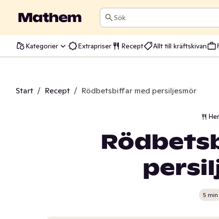
Sök
Kategorier
Extrapriser
Recept
Allt till kräftskivan
Start
/
Recept
/
Rödbetsbiffar med persiljesmör
He
Rödbetsb
persi
5 min