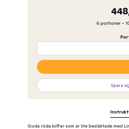
448
6 portioner
•
1
Por
Spara e
Instrukt
Goda röda biffar som är lite besläktade med Li