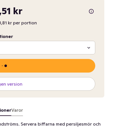
,51 kr
0,81 kr per portion
tioner
gen version
ioner
Varor
ndströms. Servera biffarna med persiljesmör och