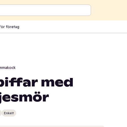
För företag
mmakock
iffar med
ljesmör
Enkelt