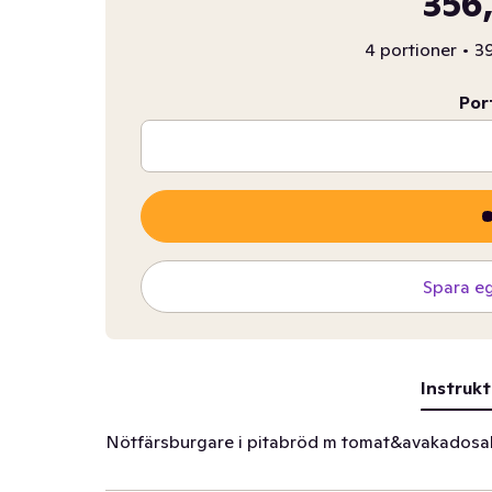
356,
4 portioner
•
39
Por
Spara e
Instrukt
Nötfärsburgare i pitabröd m tomat&avakadosa