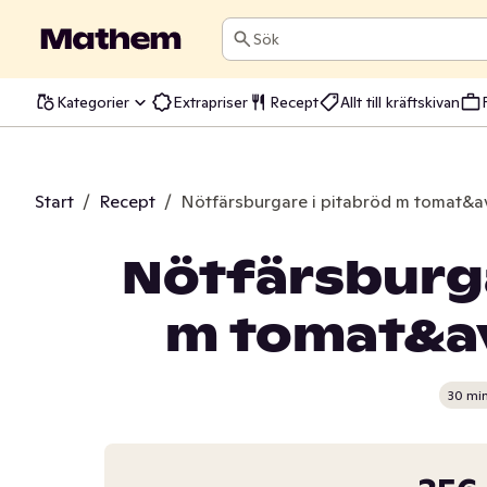
Sök
Kategorier
Extrapriser
Recept
Allt till kräftskivan
Start
/
Recept
/
Nötfärsburgare i pitabröd m tomat&
Nötfärsburga
m tomat&a
30 mi