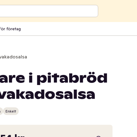
För företag
avakadosalsa
re i pitabröd
vakadosalsa
n
Enkelt