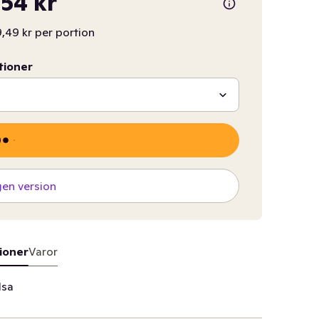
54 kr
,49 kr per portion
tioner
gen version
ioner
Varor
lsa