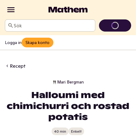
Sök
Logga in
Skapa konto
Recept
Mari Bergman
Halloumi med
chimichurri och rostad
potatis
40 min
Enkelt