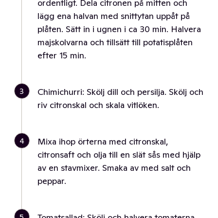
ordentligt. Dela citronen på mitten och
lägg ena halvan med snittytan uppåt på
plåten. Sätt in i ugnen i ca 30 min. Halvera
majskolvarna och tillsätt till potatisplåten
efter 15 min.
3
Chimichurri: Skölj dill och persilja. Skölj och
riv citronskal och skala vitlöken.
4
Mixa ihop örterna med citronskal,
citronsaft och olja till en slät sås med hjälp
av en stavmixer. Smaka av med salt och
peppar.
5
Tomatsallad: Skölj och halvera tomaterna