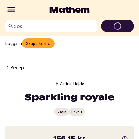
Sök
Logga in
Skapa konto
Recept
Carina Hejde
Sparkling royale
5 min
Enkelt
156,15 kr