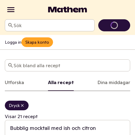
Sök
Logga in
Skapa konto
Recept
Sök bland alla recept
Utforska
Alla recept
Dina middagar
Dryck
10 min
Visar 21 recept
Bubblig mocktail med ish och citron