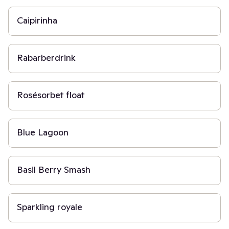
Caipirinha
15 min
Rabarberdrink
5 min
Rosésorbet float
5 min
Blue Lagoon
10 min
Basil Berry Smash
5 min
Sparkling royale
5 min