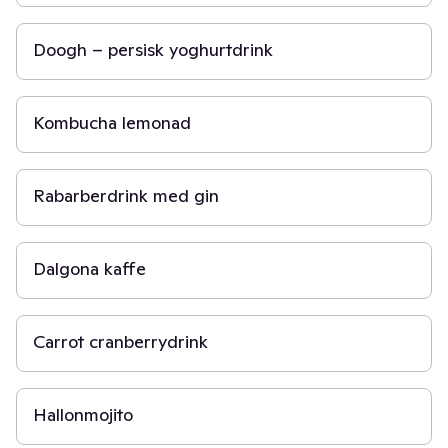
5 min
Doogh – persisk yoghurtdrink
10 min
Kombucha lemonad
30 min
Rabarberdrink med gin
10 min
Dalgona kaffe
15 min
Carrot cranberrydrink
10 min
Hallonmojito
5 min