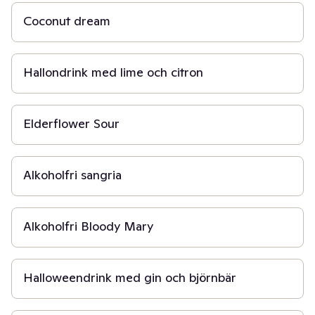
Coconut dream
10 min
Hallondrink med lime och citron
10 min
Elderflower Sour
10 min
Alkoholfri sangria
5 min
Alkoholfri Bloody Mary
20 min
Halloweendrink med gin och björnbär
10 min