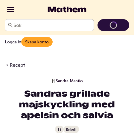
Sök
Logga in
Skapa konto
Recept
Sandra Mastio
Sandras grillade
majskyckling med
apelsin och salvia
1 t
Enkelt