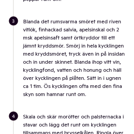
3
Blanda det rumsvarma smöret med riven
vitlök, finhackad salvia, apelsinskal och 2
msk apelsinsaft samt örtkryddor till ett
jämnt kryddsmör. Smörj in hela kycklingen
med kryddsmöret, tryck även in på insidan
och in under skinnet. Blanda ihop vitt vin,
kycklingfond, vatten och honung och häll
över kycklingen på plåten. Sätt in i ugnen
ca 1 tim. Ös kycklingen ofta med den fina
skyn som hamnar runt om.
4
Skala och skär morötter och palsternacka i
stavar och lägg det runt om kycklingen
tillsammans med brysselkålen. Ringla över