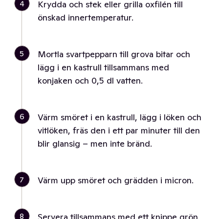
4
Krydda och stek eller grilla oxfilén till
önskad innertemperatur.
5
Mortla svartpepparn till grova bitar och
lägg i en kastrull tillsammans med
konjaken och 0,5 dl vatten.
6
Värm smöret i en kastrull, lägg i löken och
vitlöken, fräs den i ett par minuter till den
blir glansig – men inte bränd.
7
Värm upp smöret och grädden i micron.
8
Servera tillsammans med ett knippe grön