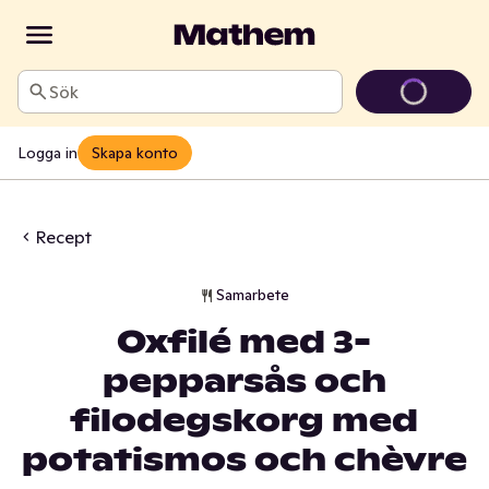
Sök
Logga in
Skapa konto
Recept
Samarbete
Oxfilé med 3-
pepparsås och
filodegskorg med
potatismos och chèvre