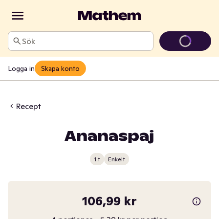
Sök
Logga in
Skapa konto
Recept
Ananaspaj
1 t
Enkelt
106,99 kr