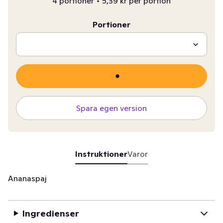
4 portioner
•
5,39 kr per portion
Portioner
Spara egen version
Instruktioner
Varor
Ananaspaj
Ingredienser