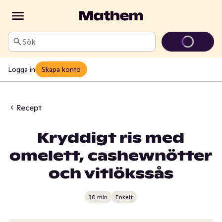
Sök
Logga in
Skapa konto
Recept
Kryddigt ris med
omelett, cashewnötter
och vitlökssås
30 min
Enkelt