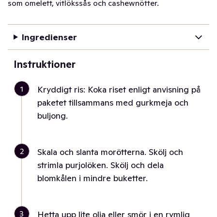
som omelett, vitlökssås och cashewnötter.
Ingredienser
Instruktioner
1
Kryddigt ris: Koka riset enligt anvisning på
paketet tillsammans med gurkmeja och
buljong.
2
Skala och slanta morötterna. Skölj och
strimla purjolöken. Skölj och dela
blomkålen i mindre buketter.
3
Hetta upp lite olja eller smör i en rymlig