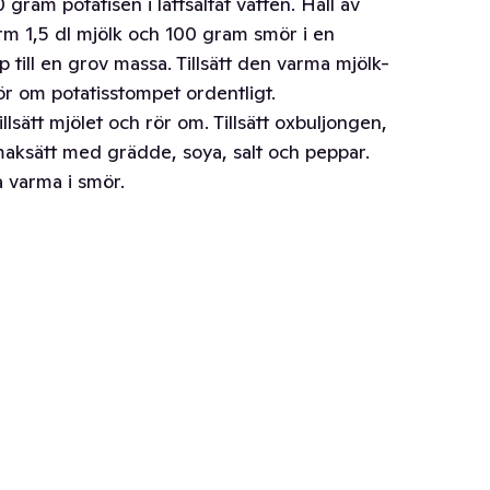
ram potatisen i lättsaltat vatten. Häll av
ärm 1,5 dl mjölk och 100 gram smör i en
p till en grov massa. Tillsätt den varma mjölk-
ör om potatisstompet ordentligt.
illsätt mjölet och rör om. Tillsätt oxbuljongen,
Smaksätt med grädde, soya, salt och peppar.
a varma i smör.