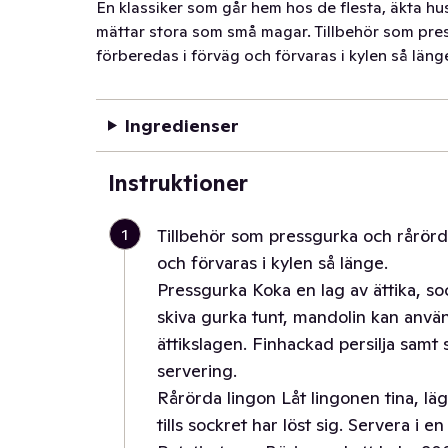
En klassiker som går hem hos de flesta, äkta 
mättar stora som små magar. Tillbehör som pre
förberedas i förväg och förvaras i kylen så läng
Ingredienser
Instruktioner
1
Tillbehör som pressgurka och rårörd
och förvaras i kylen så länge.
Pressgurka Koka en lag av ättika, so
skiva gurka tunt, mandolin kan anvä
ättikslagen. Finhackad persilja samt s
servering.
Rårörda lingon Låt lingonen tina, lä
tills sockret har löst sig. Servera i en