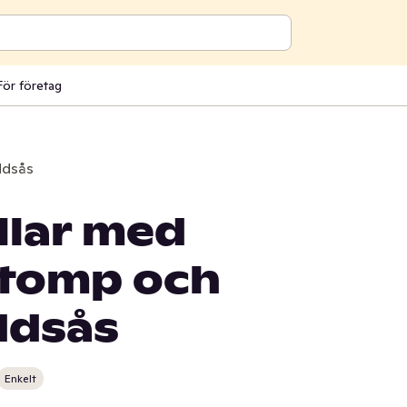
För företag
ddsås
llar med
stomp och
ddsås
Enkelt