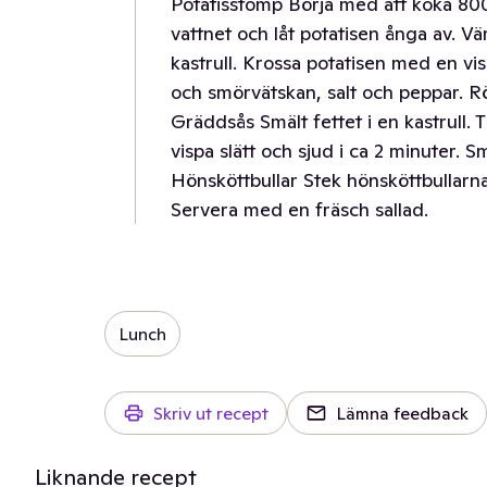
Potatisstomp Börja med att koka 800 g
vattnet och låt potatisen ånga av. V
kastrull. Krossa potatisen med en vis
och smörvätskan, salt och peppar. R
Gräddsås Smält fettet i en kastrull. T
vispa slätt och sjud i ca 2 minuter. 
Hönsköttbullar Stek hönsköttbullarn
Servera med en fräsch sallad.
Lunch
Skriv ut recept
Lämna feedback
Liknande recept