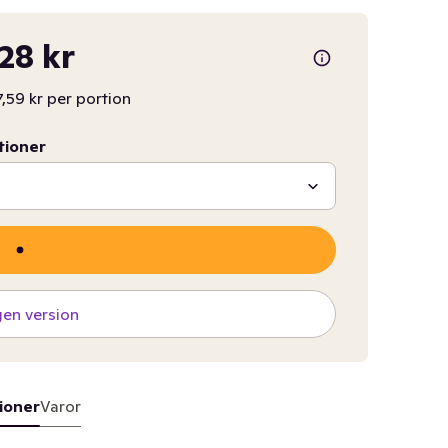
,28 kr
,59 kr per portion
tioner
gen version
ioner
Varor