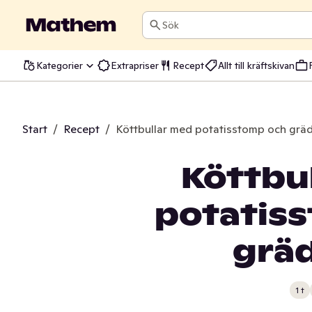
Sök
Kategorier
Extrapriser
Recept
Allt till kräftskivan
Start
/
Recept
/
Köttbullar med potatisstomp och grä
Köttbu
potatis
grä
1 t