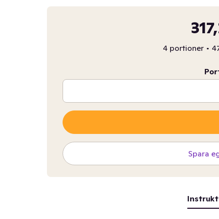
317
4 portioner
•
47
Por
Spara e
Instrukt