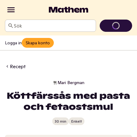
Sök
Logga in
Skapa konto
Recept
Mari Bergman
Köttfärssås med pasta
och fetaostsmul
30 min
Enkelt