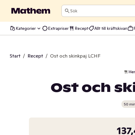
Sök
Kategorier
Extrapriser
Recept
Allt till kräftskivan
Start
/
Recept
/
Ost och skinkpaj LCHF
He
Ost och sk
50 mi
137