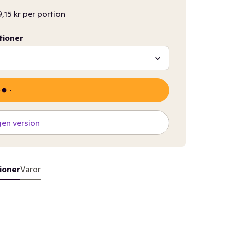
9,15 kr per portion
tioner
gen version
ioner
Varor