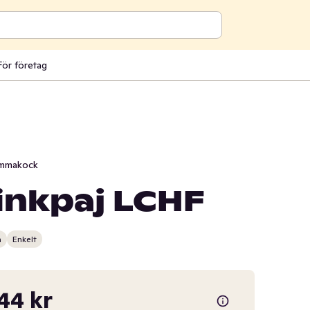
För företag
mmakock
inkpaj LCHF
n
Enkelt
,44 kr