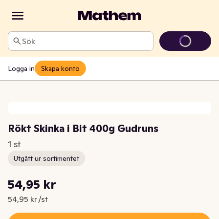
Sök
Logga in
Skapa konto
Rökt Skinka i Bit 400g Gudruns
1 st
Utgått ur sortimentet
Styckpris: 54,95 kr /st
54,95 kr
Nuvarande pris är: 54,95 kr
54,95 kr /st