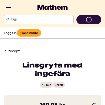
Sök
Logga in
Skapa konto
Recept
Linsgryta med
ingefära
40 min
Enkelt
169,95 kr