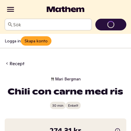
Sök
Logga in
Skapa konto
Recept
Mari Bergman
Chili con carne med ris
30 min
Enkelt
274,31 kr