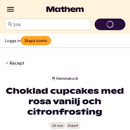
Sök
Logga in
Skapa konto
Recept
Hemmakock
Choklad cupcakes med
rosa vanilj och
citronfrosting
20 min
Enkelt