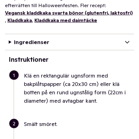
efterrätten till Halloweenfesten. Fler recept:
Vegansk kladdkaka svarta bönor (glutenfri, laktosfri)
,
Kladdkaka
,
Kladdkaka med daimtäcke
Ingredienser
Instruktioner
1
Klä en rektangulär ugnsform med
bakplåtspapper (ca 20x30 cm) eller klä
botten på en rund ugnstålig form (22cm i
diameter) med avtagbar kant.
2
Smält smöret.