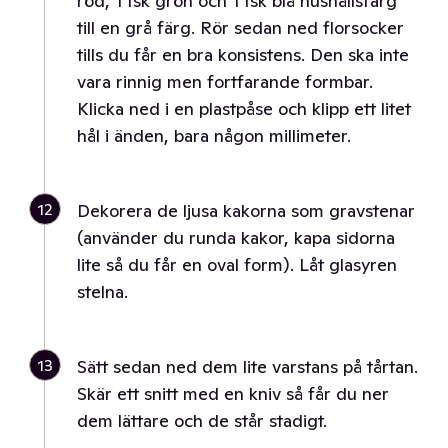
röd, 1 tsk grön och 1 tsk blå hushållsfärg
till en grå färg. Rör sedan ned florsocker
tills du får en bra konsistens. Den ska inte
vara rinnig men fortfarande formbar.
Klicka ned i en plastpåse och klipp ett litet
hål i änden, bara någon millimeter.
12
Dekorera de ljusa kakorna som gravstenar
(använder du runda kakor, kapa sidorna
lite så du får en oval form). Låt glasyren
stelna.
13
Sätt sedan ned dem lite varstans på tårtan.
Skär ett snitt med en kniv så får du ner
dem lättare och de står stadigt.