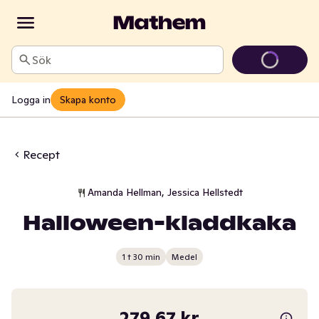
Sök
Logga in
Skapa konto
Recept
Amanda Hellman, Jessica Hellstedt
Halloween-kladdkaka
1 t 30 min
Medel
279,67 kr