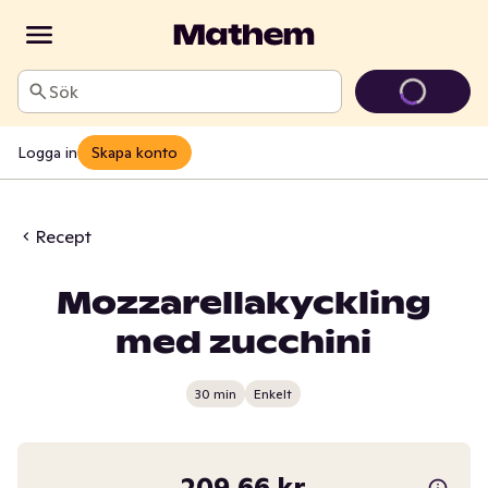
Sök
Logga in
Skapa konto
Recept
Mozzarellakyckling
med zucchini
30 min
Enkelt
209,66 kr