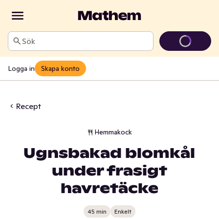
Sök
Logga in
Skapa konto
Recept
Hemmakock
Ugnsbakad blomkål
under frasigt
havretäcke
45 min
Enkelt