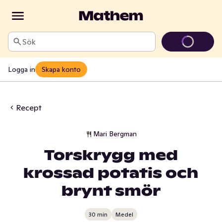
Sök
Logga in
Skapa konto
Recept
Mari Bergman
Torskrygg med
krossad potatis och
brynt smör
30 min
Medel