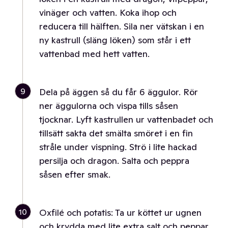
vinäger och vatten. Koka ihop och
reducera till hälften. Sila ner vätskan i en
ny kastrull (släng löken) som står i ett
vattenbad med hett vatten.
9
Dela på äggen så du får 6 äggulor. Rör
ner äggulorna och vispa tills såsen
tjocknar. Lyft kastrullen ur vattenbadet och
tillsätt sakta det smälta smöret i en fin
stråle under vispning. Strö i lite hackad
persilja och dragon. Salta och peppra
såsen efter smak.
10
Oxfilé och potatis: Ta ur köttet ur ugnen
och krydda med lite extra salt och peppar.