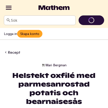
Sök
Logga in
Skapa konto
Recept
Mari Bergman
Helstekt oxfilé med
parmesanrostad
potatis och
bearnaisesås