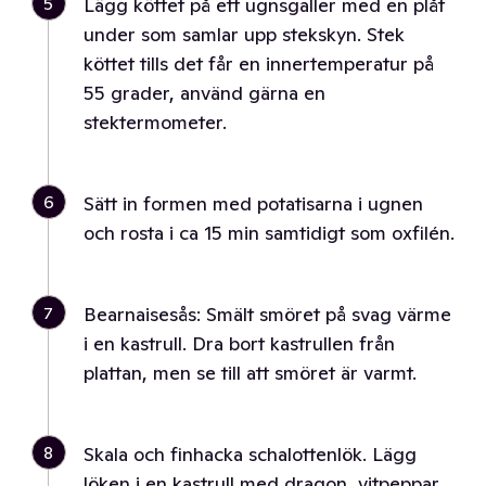
5
Lägg köttet på ett ugnsgaller med en plåt
under som samlar upp stekskyn. Stek
köttet tills det får en innertemperatur på
55 grader, använd gärna en
stektermometer.
6
Sätt in formen med potatisarna i ugnen
och rosta i ca 15 min samtidigt som oxfilén.
7
Bearnaisesås: Smält smöret på svag värme
i en kastrull. Dra bort kastrullen från
plattan, men se till att smöret är varmt.
8
Skala och finhacka schalottenlök. Lägg
löken i en kastrull med dragon, vitpeppar,