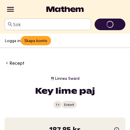
Sök
Logga in
Skapa konto
Recept
Linnea Swärd
Key lime paj
1 t
Enkelt
187,85 kr