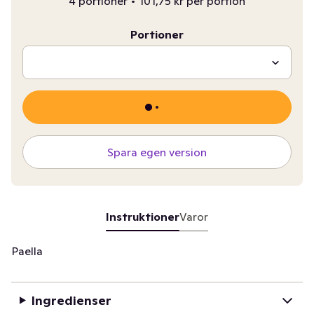
4 portioner
•
101,75 kr per portion
Portioner
Spara egen version
Instruktioner
Varor
Paella
Ingredienser