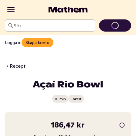
Sök
Logga in
Skapa konto
Recept
Açaí Rio Bowl
10 min
Enkelt
186,47 kr