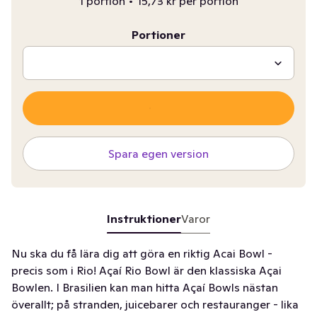
1 portion
•
15,73 kr per portion
Portioner
Spara egen version
Instruktioner
Varor
Nu ska du få lära dig att göra en riktig Acai Bowl -
precis som i Rio! Açaí Rio Bowl är den klassiska Açai
Bowlen. I Brasilien kan man hitta Açaí Bowls nästan
överallt; på stranden, juicebarer och restauranger - lika