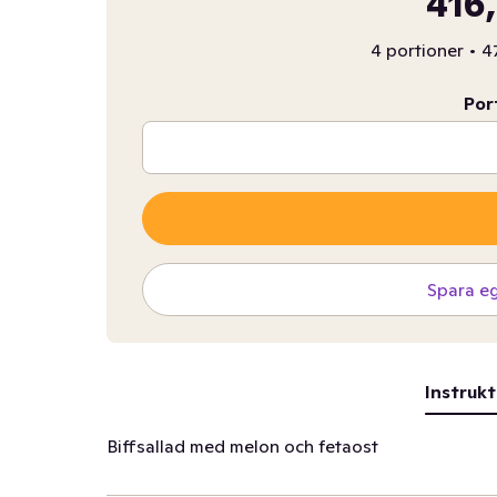
416,
4 portioner
•
47
Por
Spara e
Instrukt
Biffsallad med melon och fetaost