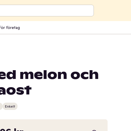
För företag
med melon och
aost
n
Enkelt