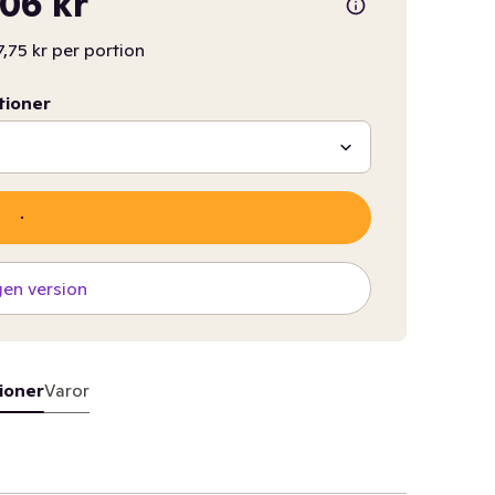
06 kr
,75 kr per portion
tioner
gen version
ioner
Varor