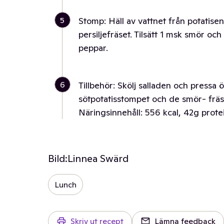
5
Stomp: Häll av vattnet från potatis
persiljefräset. Tilsätt 1 msk smör oc
peppar.
6
Tillbehör: Skölj salladen och pressa ö
sötpotatisstompet och de smör- fräst
Näringsinnehåll: 556 kcal, 42g prote
Bild:
Linnea Swärd
Lunch
Skriv ut recept
Lämna feedback