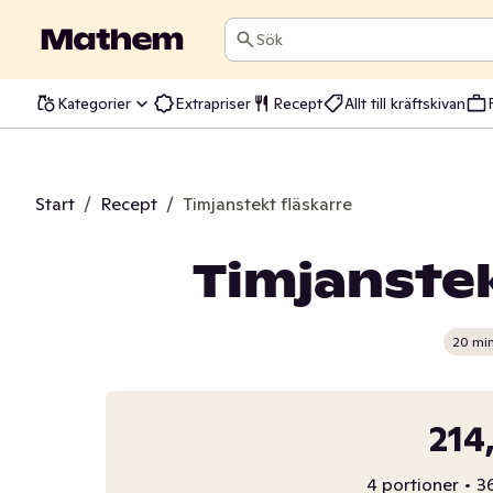
Sök
Kategorier
Extrapriser
Recept
Allt till kräftskivan
Start
/
Recept
/
Timjanstekt fläskarre
Timjanstek
20 mi
214
4 portioner
•
36