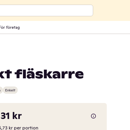
För företag
t fläskarre
n
Enkelt
,31 kr
,73 kr per portion