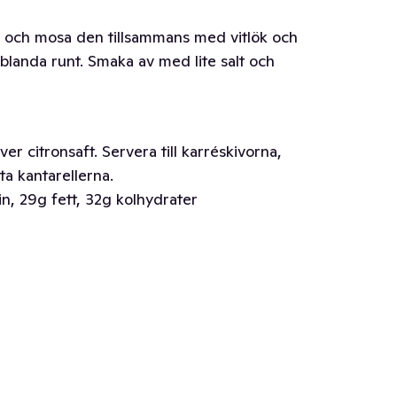
en och mosa den tillsammans med vitlök och
h blanda runt. Smaka av med lite salt och
ver citronsaft. Servera till karréskivorna,
a kantarellerna.
in, 29g fett, 32g kolhydrater