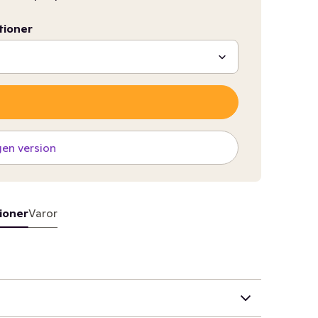
tioner
gen version
ioner
Varor