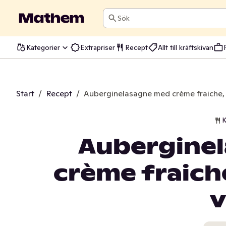
Sök
Kategorier
Extrapriser
Recept
Allt till kräftskivan
Start
/
Recept
/
Auberginelasagne med crème fraiche, o
K
Aubergine
crème fraiche
v