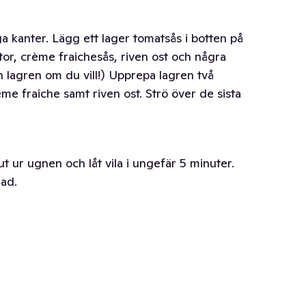
kanter. Lägg ett lager tomatsås i botten på
r, crème fraiche­sås, riven ost och några
n lagren om du vill!) Upprepa lagren två
ème fraiche samt riven ost. Strö över de sista
t ur ugnen och låt vila i ungefär 5 minuter.
lad.