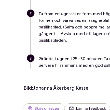
7
Ta fram en ugnssäker form med höga 
formen och varva sedan lasagneplatto
basilikablad. (Salta och peppra mella
gånger till. Avsluta med ett lager cr
basilikabladen.
8
Grädda i ugnen i 25–30 minuter. Ta u
Servera tillsammans med en god sal
Bild:
Johanna Åkerberg Kassel
Skriv ut recept
Lämna feedback