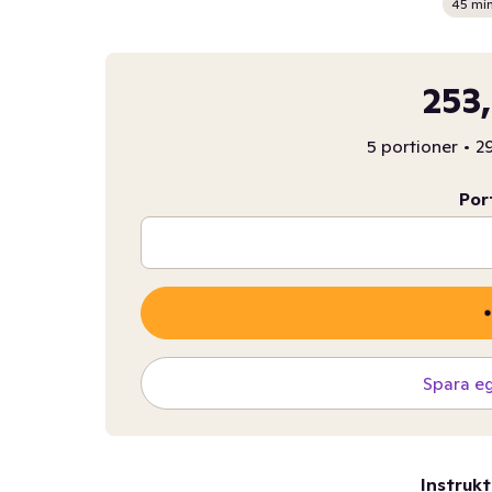
45 mi
253,
5 portioner
•
29
Por
Spara e
Instrukt