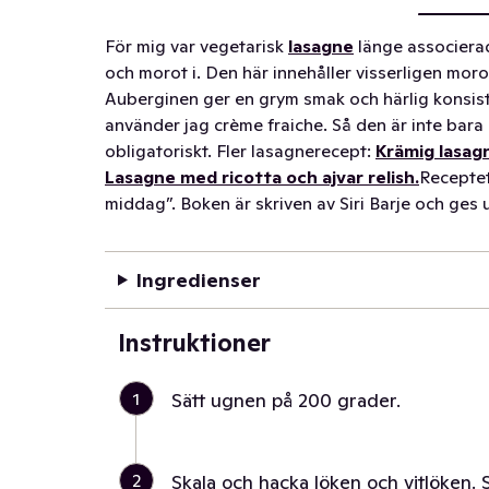
För mig var vegetarisk
lasagne
länge associera
och morot i. Den här innehåller visserligen morot
Auberginen ger en grym smak och härlig konsist
använder jag crème fraiche. Så den är inte bara g
obligatoriskt. Fler lasagnerecept:
Krämig lasag
Lasagne med ricotta och ajvar relish.
Receptet
middag”. Boken är skriven av Siri Barje och ges 
Ingredienser
Instruktioner
1
Sätt ugnen på 200 grader.
2
Skala och hacka löken och vitlöken. 