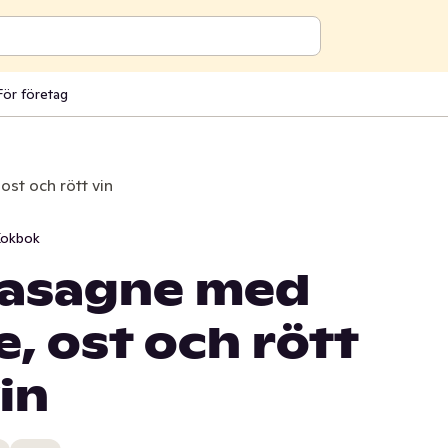
För företag
st och rött vin
okbok
lasagne med
, ost och rött
in