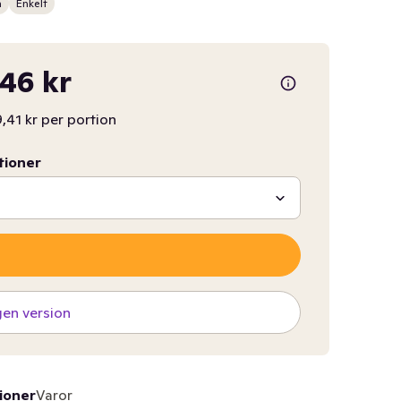
n
Enkelt
46 kr
,41 kr per portion
tioner
gen version
ioner
Varor