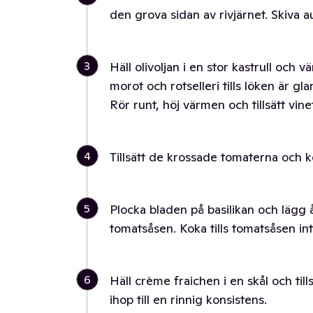
den grova sidan av rivjärnet. Skiva 
3
Häll olivoljan i en stor kastrull och
morot och rotselleri tills löken är gl
Rör runt, höj värmen och tillsätt vinet
4
Tillsätt de krossade tomaterna och k
5
Plocka bladen på basilikan och lägg å
tomatsåsen. Koka tills tomatsåsen inte
6
Häll crème fraichen i en skål och till
ihop till en rinnig konsistens.