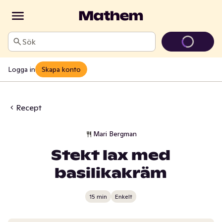
Sök
Logga in
Skapa konto
Recept
Mari Bergman
Stekt lax med
basilikakräm
15 min
Enkelt