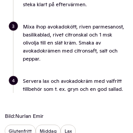
steka klart på eftervärmen.
3
Mixa ihop avokadokött, riven parmesanost,
basilikablad, rivet citronskal och 1 msk
olivolja till en slät kräm. Smaka av
avokadokrämen med citronsaft, salt och
peppar.
4
Servera lax och avokadokräm med valfritt
tillbehör som t. ex. gryn och en god sallad.
Bild:
Nurlan Emir
Glutenfritt
Middag
Lax