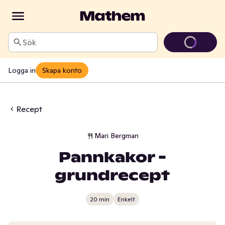
Sök
Logga in
Skapa konto
Recept
Mari Bergman
Pannkakor -
grundrecept
20 min
Enkelt