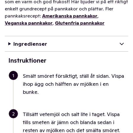
som en varm och god frukost! Här bjuder vi på ett riktigt
enkelt grundrecept på pannkakor och plättar. Fler
pannkaksrecept:
Amerikanska pannkakor
,
Veganska pannkakor
,
Glutenfria pannkakor
Ingredienser
Instruktioner
1
Smält smöret försiktigt, ställ åt sidan. Vispa
ihop ägg och hälften av mjölken i en
bunke.
2
Tillsätt vetemjöl och salt lite i taget. Vispa
tills smeten är jämn och blanda sedan i
resten av mjölken och det smälta smöret.