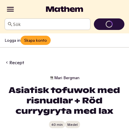
Sök
Logga in
Skapa konto
Recept
Mari Bergman
Asiatisk tofuwok med
risnudlar + Röd
currygryta med lax
40 min
Medel