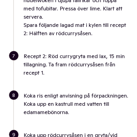
nudelwoken i djupa tallrikar och toppa
med tofubitar. Pressa över lime. Klart att
servera.
Spara följande lagad mat i kylen till recept
2: Hälften av rödcurrysåsen.
7
Recept 2: Röd currygryta med lax, 15 min
tillagning. Ta fram rödcurrysåsen från
recept 1.
8
Koka ris enligt anvisning på förpackningen.
Koka upp en kastrull med vatten till
edamamebönorna.
9
Koka upp rödcurrysåsen i en gryta/vid