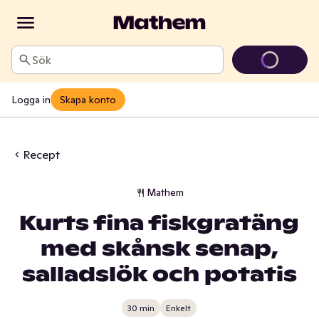
Sök
Logga in
Skapa konto
Recept
Mathem
Kurts fina fiskgratäng
med skånsk senap,
salladslök och potatis
30 min
Enkelt