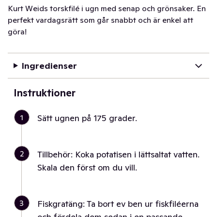
Kurt Weids torskfilé i ugn med senap och grönsaker. En
perfekt vardagsrätt som går snabbt och är enkel att
göra!
Ingredienser
Instruktioner
1
Sätt ugnen på 175 grader.
2
Tillbehör: Koka potatisen i lättsaltat vatten.
Skala den först om du vill.
3
Fiskgratäng: Ta bort ev ben ur fiskfiléerna
och fördela dem sedan i en passande