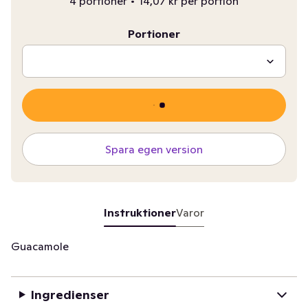
4 portioner
•
14,07 kr per portion
Portioner
Spara egen version
Instruktioner
Varor
Guacamole
Ingredienser