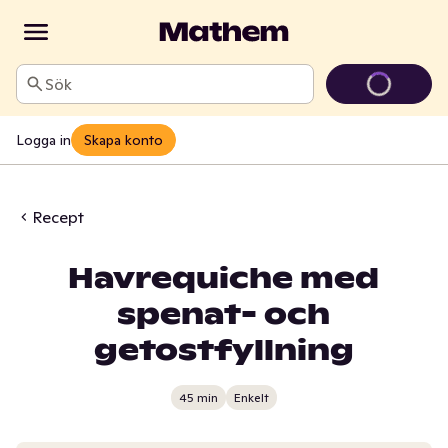
Sök
Logga in
Skapa konto
Recept
Havrequiche med
spenat- och
getostfyllning
45 min
Enkelt