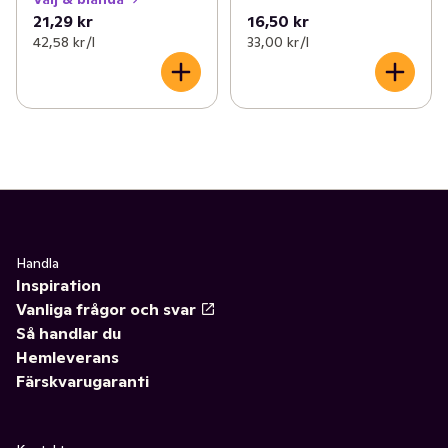
21,29 kr
16,50 kr
42,58 kr /l
33,00 kr /l
Handla
Inspiration
Vanliga frågor och svar
Så handlar du
Hemleverans
Färskvarugaranti