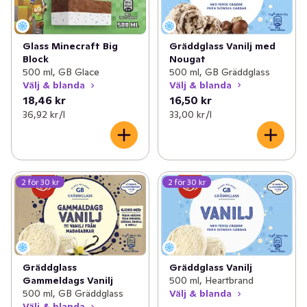
Gräddglass Vanilj med
Glass Minecraft Big
Nougat
Block
500 ml, GB Gräddglass
500 ml, GB Glace
Välj & blanda
Välj & blanda
18,46 kr
16,50 kr
36,92 kr /l
33,00 kr /l
2 för 30 kr
2 för 30 kr
Gräddglass
Gräddglass Vanilj
Gammeldags Vanilj
500 ml, Heartbrand
500 ml, GB Gräddglass
Välj & blanda
Välj & blanda