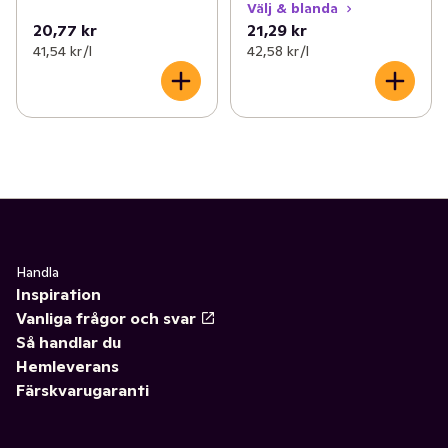
Välj & blanda
20,77 kr
21,29 kr
41,54 kr /l
42,58 kr /l
Handla
Inspiration
Vanliga frågor och svar
Så handlar du
Hemleverans
Färskvarugaranti