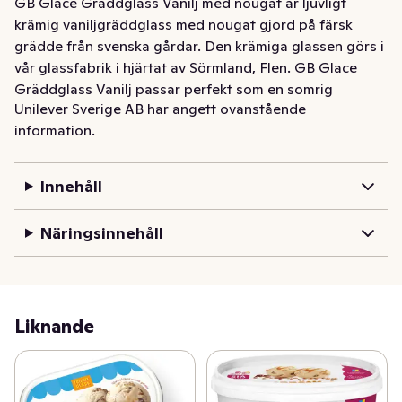
GB Glace Gräddglass Vanilj med nougat är ljuvligt 
krämig vaniljgräddglass med nougat gjord på färsk 
grädde från svenska gårdar. Den krämiga glassen görs i 
vår glassfabrik i hjärtat av Sörmland, Flen. GB Glace 
Gräddglass Vanilj passar perfekt som en somrig 
Unilever Sverige AB har angett ovanstående
dessert- eller efterrättsglass. Oavsett hur du njuter av 
information.
din glass, ensam eller tillsammans med någon, i sol eller 
regn, på finfint fat eller direkt ur förpackningen, vill vi 
att du ska känna att GB Glace har världens godaste 
Innehåll
glass.

Näringsinnehåll
Våra grundare hade visionen att sprida glädje genom 
härlig och välsmakande glass vars magi för oss samman 
och smälter bort hindren mellan människor. I vårt 
sortiment finns en glass för alla.

Liknande
GB Glace grundades redan 1942. Vårt mål är att erbjuda 
god glass av bra kvalitet till dig samtidigt som vi vill att 
våra produkter ska överträffa dina förväntningar varje 