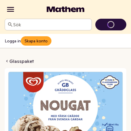
Sök
Logga in
Skapa konto
Vanilj med Nougat
Glasspaket