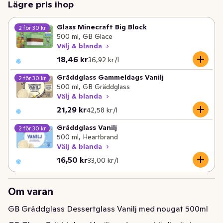
Lägre pris ihop
Glass Minecraft Big Block
2 för 30 kr
500 ml, GB Glace
Välj & blanda
Nuvarande pris är: 18,46 kr
Styckpris: 36,92 kr /l
18,46 kr
36,92 kr /l
Gräddglass Gammeldags Vanilj
2 för 30 kr
500 ml, GB Gräddglass
Välj & blanda
Nuvarande pris är: 21,29 kr
Styckpris: 42,58 kr /l
21,29 kr
42,58 kr /l
Gräddglass Vanilj
2 för 30 kr
500 ml, Heartbrand
Välj & blanda
Nuvarande pris är: 16,50 kr
Styckpris: 33,00 kr /l
16,50 kr
33,00 kr /l
Om varan
GB Gräddglass Dessertglass Vanilj med nougat 500ml