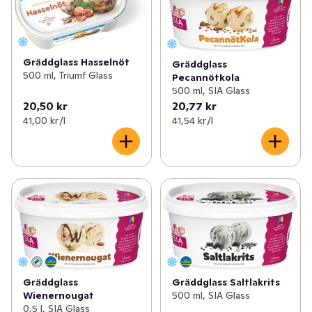
gång. Glassfabriken och vårt hjärta finns i Flen och där 
producerar vi varje år både omtyckta klassiker såväl 
som nyheter med omsorgsfullt utvalda ingredienser och 
omtanke om miljön. Vi vill se till att det finns en glass för 
Gräddglass Hasselnöt
Gräddglass
alla och hoppas att du kan hitta mer än en favorit bland 
500 ml, Triumf Glass
Pecannötkola
500 ml, SIA Glass
de glassar som vi erbjuder! GB Glace – glass, glädje och 
20,50 kr
20,77 kr
gemenskap sedan 1942.
41,00 kr /l
41,54 kr /l
Gräddglass
Gräddglass Saltlakrits
Wienernougat
500 ml, SIA Glass
0,5 l, SIA Glass