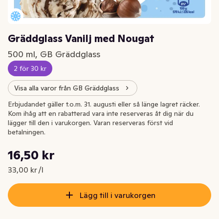
Gräddglass Vanilj med Nougat
500 ml, GB Gräddglass
2 för 30 kr
Visa alla varor från GB Gräddglass
Erbjudandet gäller t.o.m. 31. augusti eller så länge lagret räcker.
Kom ihåg att en rabatterad vara inte reserveras åt dig när du
lägger till den i varukorgen. Varan reserveras först vid
betalningen.
Styckpris: 33,00 kr /l
16,50 kr
Nuvarande pris är: 16,50 kr
33,00 kr /l
Lägg till i varukorgen