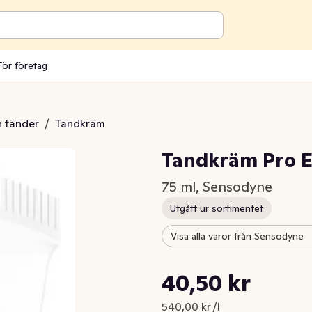
För företag
 tänder
/
Tandkräm
Tandkräm Pro E
75 ml, Sensodyne
Utgått ur sortimentet
Visa alla varor från Sensodyne
Styckpris: 540,00 kr /l
40,50 kr
Nuvarande pris är: 40,50 kr
540,00 kr /l