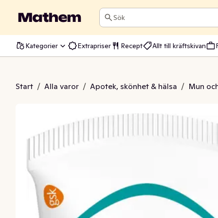
Sök
Kategorier
Extrapriser
Recept
Allt till kräftskivan
 Emalj 75ml Sensodyne
Start
/
Alla varor
/
Apotek, skönhet & hälsa
/
Mun och