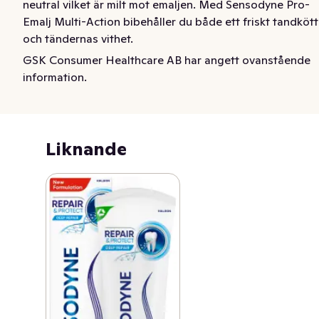
neutral vilket är milt mot emaljen. Med Sensodyne Pro-
Emalj Multi-Action bibehåller du både ett friskt tandkött 
och tändernas vithet.
GSK Consumer Healthcare AB har angett ovanstående
Tandkrämen ProEmalj Daily Protection är speciellt 
information.
framtagen för att skydda tänderna mot effekterna av 
syraskador. Syror i kosten kan mjukgöra den skyddande 
ytan av tanden och göra den mer sårbar för slitage med 
tiden. Tandkrämen ProEmalj Daily Protection stärker 
Liknande
aktivt försvagad emalj, gör tänderna mindre känsliga för 
syror och ger ett effektivt skydd mot karies. ProEmalj 
ger ett avancerat skydd för din emalj.