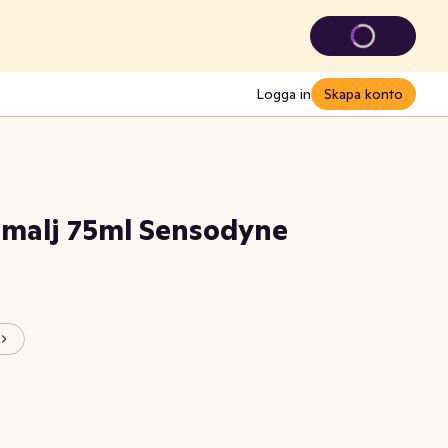
Logga in
Skapa konto
malj 75ml Sensodyne