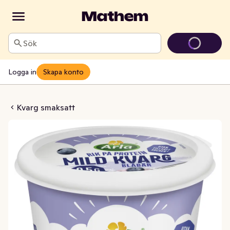
Sök
Logga in
Skapa konto
sfri Utan Tillsatt Socker 0,2%
Kvarg smaksatt