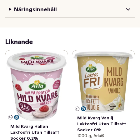
mättande mellanmål. Njut den som den är eller 
Näringsinnehåll
tillsammans med nötter, frukt och färska bär.
Liknande
Mild Kvarg Vanilj
Laktosfri Utan Tillsatt
Mild Kvarg Hallon
Socker 0%
Laktosfri Utan Tillsatt
1000 g, Arla®
Socker 0,2%