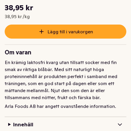
Styckpris: 38,95 kr /kg
38,95 kr
Nuvarande pris är: 38,95 kr
38,95 kr /kg
Lägg till i varukorgen
Om varan
En krämig laktosfri kvarg utan tillsatt socker med fin 
smak av riktiga blåbär. Med sitt naturligt höga 
proteininnehåll är produkten perfekt i samband med 
träningen, som en god start på dagen eller som ett 
mättande mellanmål. Njut den som den är eller 
tillsammans med nötter, frukt och färska bär.
Arla Foods AB har angett ovanstående information.
En krämig laktosfri kvarg utan tillsatt socker med fin 
smak av riktiga blåbär. Med sitt naturligt höga 
proteininnehåll är produkten perfekt i samband med 
Innehåll
träningen, som en god start på dagen eller som ett 