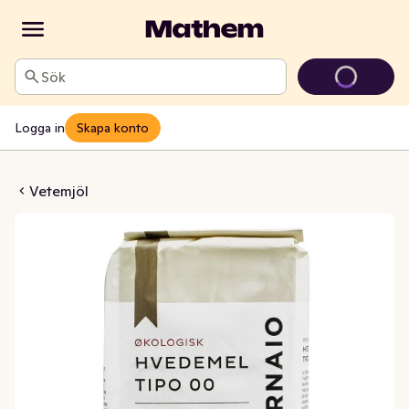
Sök
Logga in
Skapa konto
00 EKO 1kg Il Fornaio
Vetemjöl