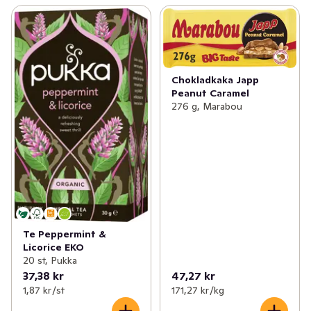
Chokladkaka Japp
Peanut Caramel
276 g, Marabou
Te Peppermint &
Licorice EKO
20 st, Pukka
37,38 kr
47,27 kr
1,87 kr /st
171,27 kr /kg