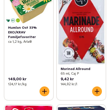
Humlan Ost 33%
EKO/KRAV
Familjefavoriter
ca 1,2 kg, Arla®
Marinad Allround
65 ml, Caj P
149,00 kr
9,42 kr
124,17 kr /kg
144,92 kr /l