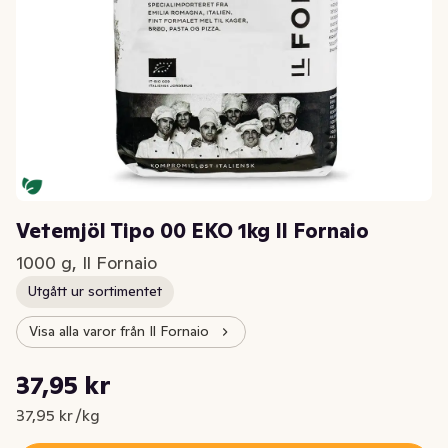
Vetemjöl Tipo 00 EKO 1kg Il Fornaio
1000 g, Il Fornaio
Utgått ur sortimentet
Visa alla varor från Il Fornaio
Styckpris: 37,95 kr /kg
37,95 kr
Nuvarande pris är: 37,95 kr
37,95 kr /kg