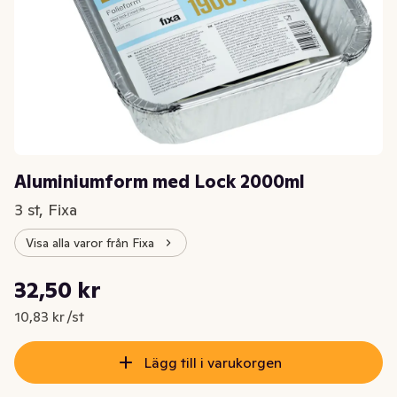
Aluminiumform med Lock 2000ml
3 st, Fixa
Visa alla varor från Fixa
Styckpris: 10,83 kr /st
32,50 kr
Nuvarande pris är: 32,50 kr
10,83 kr /st
Lägg till i varukorgen