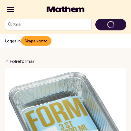
Sök
Logga in
Skapa konto
rm med Lock 2000ml
Folieformar