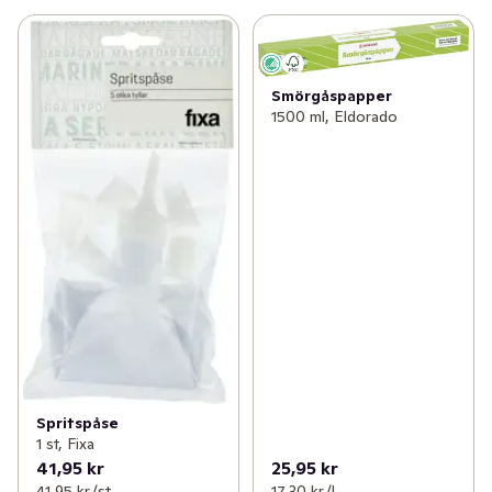
Smörgåspapper
1500 ml, Eldorado
Spritspåse
1 st, Fixa
41,95 kr
25,95 kr
41,95 kr /st
17,30 kr /l