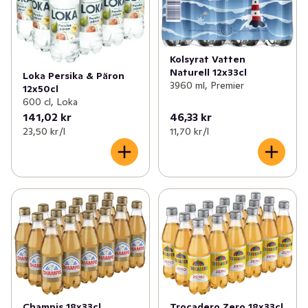
Kolsyrat Vatten
Naturell 12x33cl
Loka Persika & Päron
3960 ml, Premier
12x50cl
600 cl, Loka
141,02 kr
46,33 kr
23,50 kr /l
11,70 kr /l
Champis 18x33cl
Trocadero Zero 18x33cl