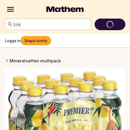
Sök
Logga in
Skapa konto
tten Mango 12x33cl
Mineralvatten multipack