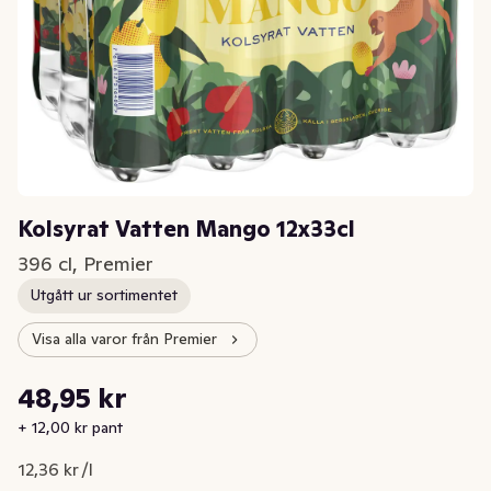
Kolsyrat Vatten Mango 12x33cl
396 cl, Premier
Utgått ur sortimentet
Visa alla varor från Premier
Styckpris: 12,36 kr /l
48,95 kr
Nuvarande pris är: 48,95 kr
+ 12,00 kr pant
12,36 kr /l