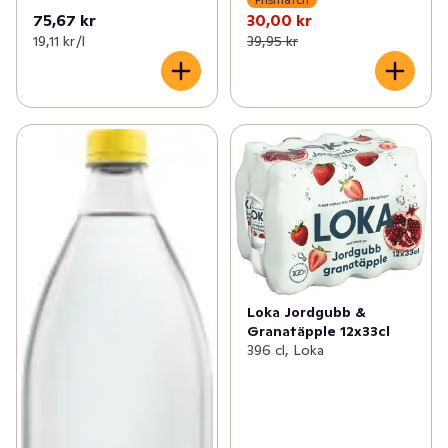
75,67 kr
30,00 kr
19,11 kr /l
39,95 kr
Loka Jordgubb &
Granatäpple 12x33cl
396 cl, Loka