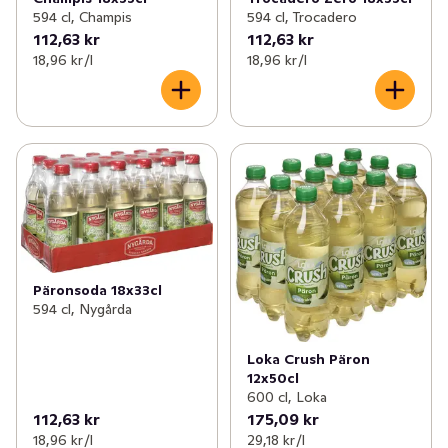
594 cl, Champis
594 cl, Trocadero
112,63 kr
112,63 kr
18,96 kr /l
18,96 kr /l
Päronsoda 18x33cl
594 cl, Nygårda
Loka Crush Päron
12x50cl
600 cl, Loka
112,63 kr
175,09 kr
18,96 kr /l
29,18 kr /l