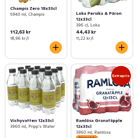
Champis Zero 18x33cl
Loka Persika & Päron
5940 ml, Champis
12x33cl
396 cl, Loka
112,63 kr
44,43 kr
18,96 kr /l
11,22 kr /l
Extrapris
Vichyvatten 12x33cl
Ramlösa Granatäpple
3960 ml, Pripp's Water
12x33cl
3960 ml, Ramlösa
Prismatch