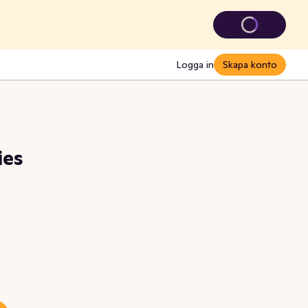
Logga in
Skapa konto
ies