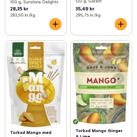
120 g, Garant
100 g, Sunshine Delights
28,35 kr
35,49 kr
283,50 kr /kg
295,75 kr /kg
Torkad Mango Ginger
Torkad Mango med
& Lime