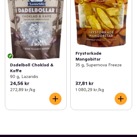
Frystorkade
Mangobitar
Dadelboll Choklad &
35 g, Supernova Freeze
Kaffe
90 g, Lazaridis
24,56 kr
37,81 kr
272,89 kr /kg
1 080,29 kr /kg