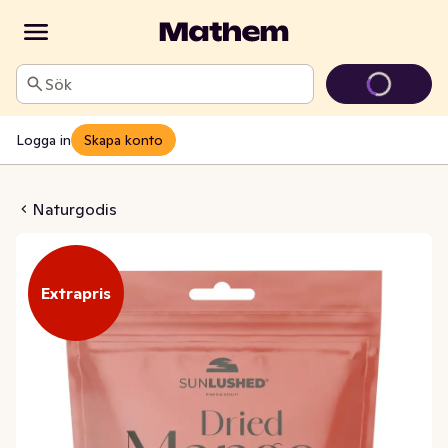
Sök
Logga in
Skapa konto
Mörk Choklad & Havssalt
Naturgodis
Extrapris