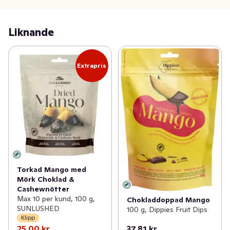
Liknande
Extrapris
Torkad Mango med
Mörk Choklad &
Cashewnötter
Max 10 per kund, 100 g,
Chokladdoppad Mango
SUNLUSHED
100 g, Dippies Fruit Dips
Klipp
25,00 kr
37,81 kr