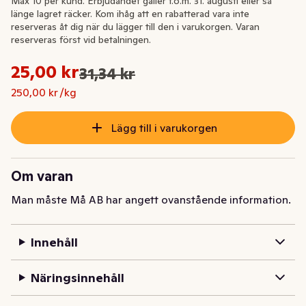
Max 10 per kund. Erbjudandet gäller t.o.m. 31. augusti eller så
länge lagret räcker. Kom ihåg att en rabatterad vara inte
reserveras åt dig när du lägger till den i varukorgen. Varan
reserveras först vid betalningen.
Styckpris: 250,00 kr /kg
25,00 kr
31,34 kr
Ursprungspriset var: 31,34 kr
Nuvarande pris är: 25,00 kr
250,00 kr /kg
Lägg till i varukorgen
Om varan
Man måste Må AB har angett ovanstående information.
Innehåll
Näringsinnehåll