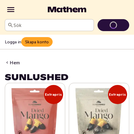
Sök
Logga in
Skapa konto
Hem
SUNLUSHED
Extrapris
Extrapris