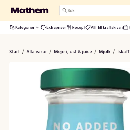
Sök
Kategorier
Extrapriser
Recept
Allt till kräftskivan
amel Utan Tillsatt Socker
Start
/
Alla varor
/
Mejeri, ost & juice
/
Mjölk
/
Iskaf