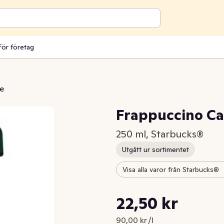
För företag
fe
Frappuccino Car
250 ml, Starbucks®
Utgått ur sortimentet
Visa alla varor från Starbucks®
Styckpris: 90,00 kr /l
22,50 kr
Nuvarande pris är: 22,50 kr
90,00 kr /l