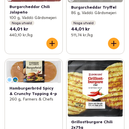
Burgarcheddar Chili
Burgarcheddar Tryffel
Jalapeño
86 g, Väddö Gårdsmejeri
100 g, Väddö Gårdsmejeri
Noga utvald
Noga utvald
44,01 kr
44,01 kr
440,10 kr /kg
511,74 kr /kg
Hamburgerbröd Spicy
& Crunchy Topping 4-p
260 g, Farmers & Chefs
Grillostburgare Chili
2x75g