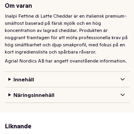
Om varan
Inalpi Fettine di Latte Cheddar är en italiensk premium-
smältost baserad på färsk mjölk och en hög 
koncentration av lagrad cheddar. Produkten är 
noggrant framtagen för att möta professionella krav på 
hög smältbarhet och djup smakprofil, med fokus på en 
kort ingredienslista och spårbara råvaror.

Agrial Nordics AB har angett ovanstående information.
Läckra skivor av smältost med cheddarsmak, perfekta 
för att tillaga cheeseburgare och grillat kött, samt för 
Innehåll
smakrika nachos och alternativa snacks.

Näringsinnehåll
Baserad på färsk mjölk: Inalpis skivor är tillverkade med 
färsk pastöriserad mjölk med 100 % italienskt ursprung 
från regionen Piemonte. Detta ger osten en naturligt 
krämig munkänsla och en jämn, fin färg.

Liknande
Hög andel Cheddar: Av det totala ostinnehållet i 