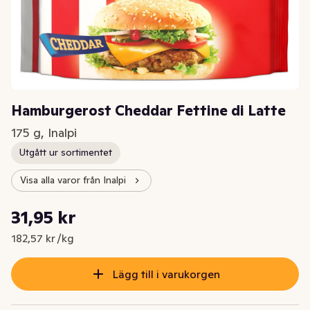
Hamburgerost Cheddar Fettine di Latte
175 g, Inalpi
Utgått ur sortimentet
Visa alla varor från Inalpi
Styckpris: 182,57 kr /kg
31,95 kr
Nuvarande pris är: 31,95 kr
182,57 kr /kg
Lägg till i varukorgen