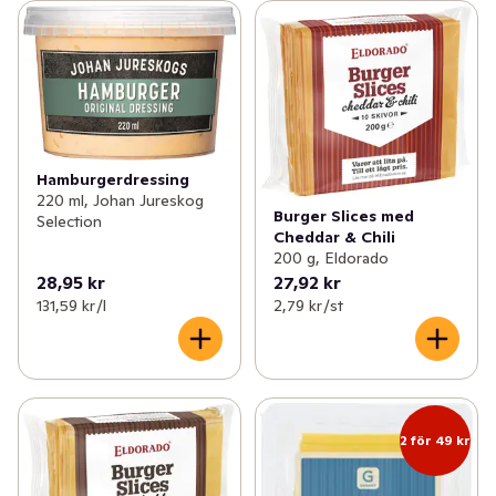
produkten utgör Cheddar hela 75 %. Det ger skivorna 
en distinkt, autentisk karaktär och lyfter fram cheddarns 
naturliga sälta och umamitoner.

Optimal smältförmåga: Kombinationen av den färska 
mjölkbasen och cheddarn gör att skivan smälter jämnt, 
snabbt och kontrollerat vid kontakt med värme, med en 
Hamburgerdressing
glansig finish utan att skära sig eller separera.
220 ml, Johan Jureskog
Burger Slices med
Selection
Cheddar & Chili
200 g, Eldorado
28,95 kr
27,92 kr
131,59 kr /l
2,79 kr /st
2 för 49 kr