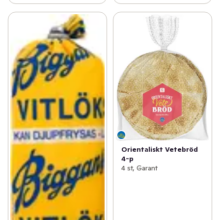
Orientaliskt Vetebröd
4-p
4 st, Garant