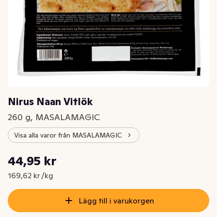
Nirus Naan Vitlök
260 g, MASALAMAGIC
Visa alla varor från MASALAMAGIC
Styckpris: 169,62 kr /kg
44,95 kr
Nuvarande pris är: 44,95 kr
169,62 kr /kg
Lägg till i varukorgen