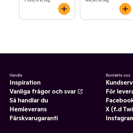
1 526,13 kr /kg
199,90 kr /kg
Handla
Kontakta oss
Inspiration
Kundserv
Vanliga frågor och svar
För lever
Så handlar du
Faceboo
Hemleverans
X (f.d Twi
Färskvarugaranti
Instagra