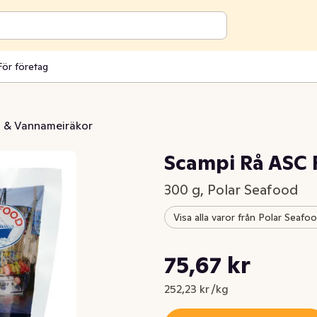
För företag
 & Vannameiräkor
Scampi Rå ASC 
300 g, Polar Seafood
Visa alla varor från Polar Seafo
Styckpris: 252,23 kr /kg
75,67 kr
Nuvarande pris är: 75,67 kr
252,23 kr /kg