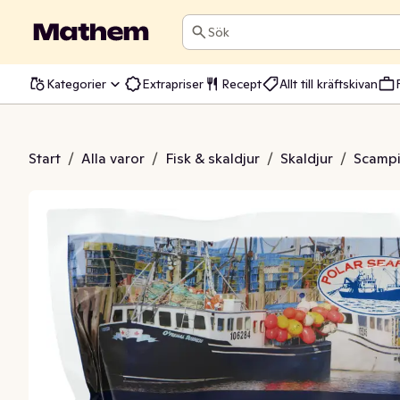
Sök
Kategorier
Extrapriser
Recept
Allt till kräftskivan
i Rå ASC Fryst
Start
/
Alla varor
/
Fisk & skaldjur
/
Skaldjur
/
Scampi