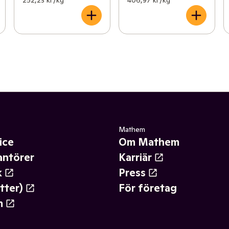
252,23 kr /kg
406,97 kr /kg
Mathem
ice
Om Mathem
antörer
Karriär
k
Press
tter)
För företag
m