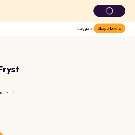
Logga in
Skapa konto
Fryst
od