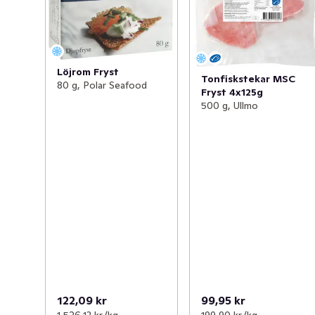
Löjrom Fryst
Tonfiskstekar MSC
80 g, Polar Seafood
Fryst 4x125g
500 g, Ullmo
122,09 kr
99,95 kr