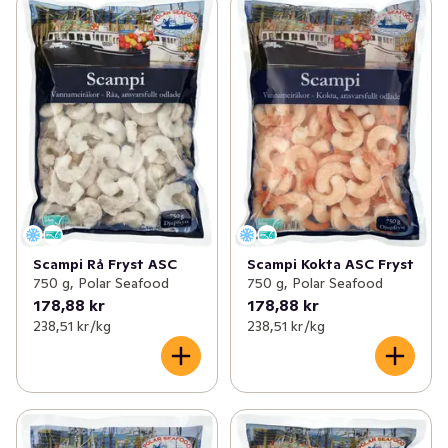
✓
Fiskpinnar & konserver
(32)
✓
Räkor
(15)
✓
Kaviar & rom
(31)
✓
Scampi & Vannameiräkor
(6)
✓
Sill, ansjovis & sardiner
(42)
✓
Musslor
(4)
✓
Skaldjur
(38)
✓
Kräftstjärtar
(1)
✓
Kräftor
(9)
✓
Surimi & crabsticks
(1)
Scampi Rå Fryst ASC
Scampi Kokta ASC Fryst
✓
Kammusslor
(1)
750 g, Polar Seafood
750 g, Polar Seafood
178,88 kr
178,88 kr
✓
Hummer
(1)
238,51 kr /kg
238,51 kr /kg
✓
Skaldjursmix
(1)