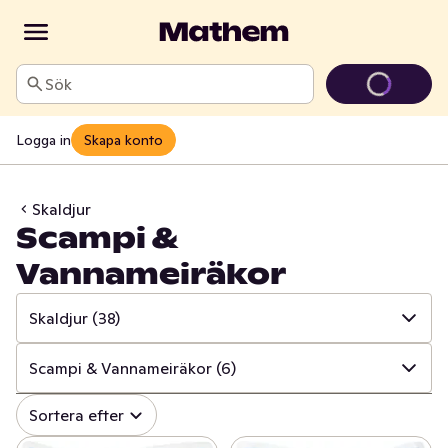
Sök
Logga in
Skapa konto
Skaldjur
Scampi &
Vannameiräkor
Skaldjur
(38)
✓
Alla
(232)
Scampi & Vannameiräkor
(6)
✓
Fisk
(91)
✓
Alla
(38)
Sortera efter